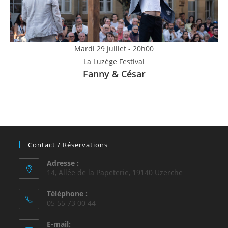
Mardi 29 juillet - 20h00
La Luzège Festival
Fanny & César
Contact / Réservations
Adresse :
14, Allée de la Papeterie, 19140 Uzerche
Téléphone :
05 55 73 00 44
E-mail: