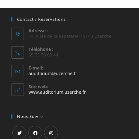
Contact / Réservations
Adresse :
14, Allée de la Papeterie, 19140 Uzerche
Téléphone :
05 55 73 00 44
E-mail:
S’ouvre
auditorium@uzerche.fr
dans
votre
Site web:
application
www.auditorium.uzerche.fr
Nous Suivre