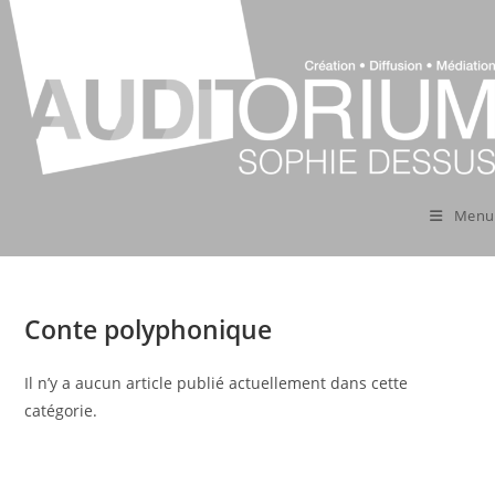
Skip
to
content
Menu
Conte polyphonique
Il n’y a aucun article publié actuellement dans cette
catégorie.