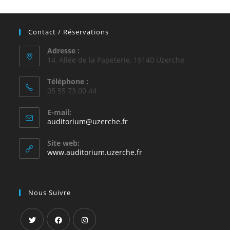
Contact / Réservations
Adresse :
14, Allée de la Papeterie, 19140 Uzerche
Téléphone :
05 55 73 00 44
E-mail:
S’ouvre
auditorium@uzerche.fr
dans
votre
Site web:
application
www.auditorium.uzerche.fr
Nous Suivre