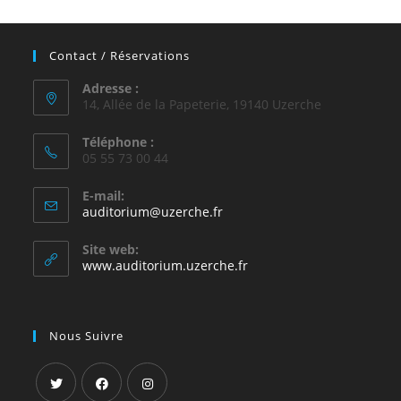
Contact / Réservations
Adresse :
14, Allée de la Papeterie, 19140 Uzerche
Téléphone :
05 55 73 00 44
E-mail:
S’ouvre
auditorium@uzerche.fr
dans
votre
Site web:
application
www.auditorium.uzerche.fr
Nous Suivre