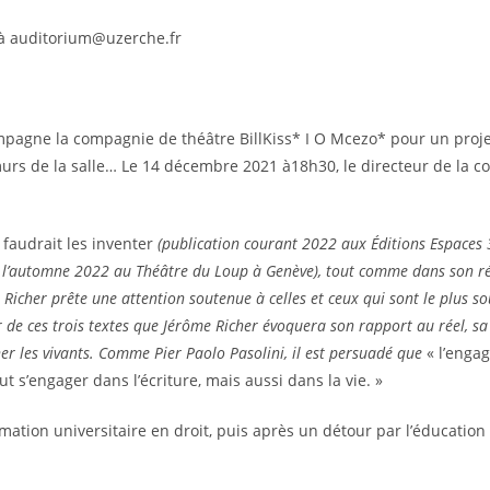
 à auditorium@uzerche.fr
pagne la compagnie de théâtre BillKiss* I O Mcezo* pour un projet
murs de la salle… Le 14 décembre 2021 à18h30, le directeur de la 
, faudrait les inventer
(publication courant 2022 aux Éditions Espaces 
à l’automne 2022 au Théâtre du Loup à Genève), tout comme dans son r
Richer prête une attention soutenue à celles et ceux qui sont le plus so
ir de ces trois textes que Jérôme Richer évoquera son rapport au réel, sa
her les vivants. Comme Pier Paolo Pasolini, il est persuadé que
« l’enga
ut s’engager dans l’écriture, mais aussi dans la vie. »
tion universitaire en droit, puis après un détour par l’éducation spé