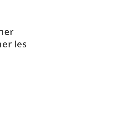
her
er les