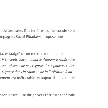
 de territoire. Des fenêtres sur le monde sont
compagnie, Soeuf Elbadawi, propose une
34) et
Malgré qu’on me traite comme de la
écit
Devenir viande
(bourse d’auteur·e confirmé·e
uvent absents de nos regards (les « pauvres », des
 croyance dans la capacité de la littérature à dire
gement est inéluctable, et aujourd’hui plus que
cialisée, il se dirige vers l’écriture théâtrale