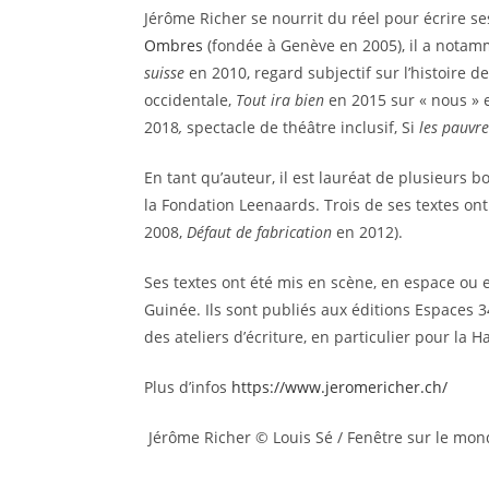
Jérôme Richer se nourrit du réel pour écrire se
Ombres
(fondée à Genève en 2005), il a notam
suisse
en 2010, regard subjectif sur l’histoire d
occidentale,
Tout ira bien
en 2015 sur « nous » 
2018
,
spectacle de théâtre inclusif, Si
les pauvre
En tant qu’auteur, il est lauréat de plusieurs b
la Fondation Leenaards. Trois de ses textes ont r
2008,
Défaut de fabrication
en 2012).
Ses textes ont été mis en scène, en espace ou 
Guinée. Ils sont publiés aux éditions Espaces 
des ateliers d’écriture, en particulier pour la 
Plus d’infos
https://www.jeromericher.ch/
Jérôme Richer © Louis Sé / Fenêtre sur le mond