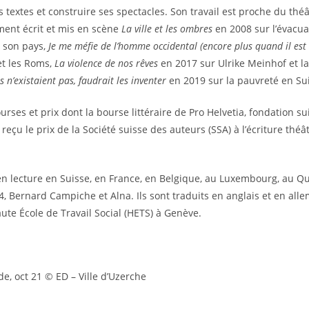
s textes et construire ses spectacles. Son travail est proche du th
ment écrit et mis en scène
La ville et les ombres
en 2008 sur l’évacu
e son pays,
Je me méfie de l’homme occidental (encore plus quand il est
et les Roms,
La violence de nos rêves
en 2017 sur Ulrike Meinhof et la
s n’existaient pas, faudrait les inventer
en 2019 sur la pauvreté en Su
ourses et prix dont la bourse littéraire de Pro Helvetia, fondation su
eçu le prix de la Société suisse des auteurs (SSA) à l’écriture théât
en lecture en Suisse, en France, en Belgique, au Luxembourg, au Q
34, Bernard Campiche et Alna. Ils sont traduits en anglais et en al
Haute École de Travail Social (HETS) à Genève.
e, oct 21 © ED – Ville d’Uzerche