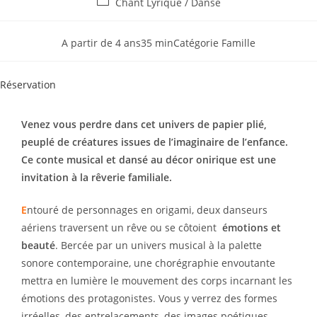
Chant Lyrique
/
Danse
A partir de 4 ans
35 min
Catégorie Famille
Réservation
Venez vous perdre dans cet univers de papier plié,
peuplé de créatures issues de l’imaginaire de l’enfance.
Ce conte musical et dansé au décor onirique est une
invitation à la rêverie familiale.
E
ntouré de personnages en origami, deux danseurs
aériens traversent un rêve ou se côtoient
émotions et
beauté
. Bercée par un univers musical à la palette
sonore contemporaine, une chorégraphie envoutante
mettra en lumière le mouvement des corps incarnant les
émotions des protagonistes. Vous y verrez des formes
irréelles, des entrelacements, des images poétiques,