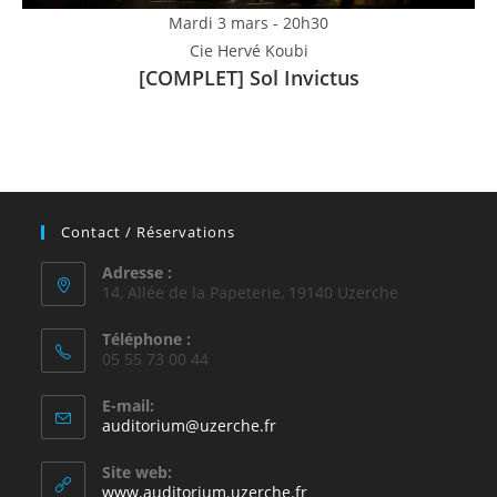
Mardi 3 mars - 20h30
Cie Hervé Koubi
[COMPLET] Sol Invictus
Contact / Réservations
Adresse :
14, Allée de la Papeterie, 19140 Uzerche
Téléphone :
05 55 73 00 44
E-mail:
auditorium@uzerche.fr
Site web:
www.auditorium.uzerche.fr