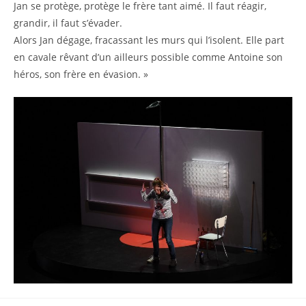
Jan se protège, protège le frère tant aimé. Il faut réagir,
grandir, il faut s’évader.
Alors Jan dégage, fracassant les murs qui l’isolent. Elle part
en cavale rêvant d’un ailleurs possible comme Antoine son
héros, son frère en évasion. »