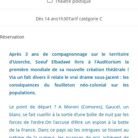
Théâtre politique
Dès 14 ans
1h30
Tarif catégorie C
Réservation
Après 3 ans de compagnonnage sur le territoire
d’Uzerche, Soeuf Elbadawi livr
e à l’Auditorium la
première mondiale de sa nouvelle création théâtrale !
Via un fait divers il r
elate le vrai drame sous-jacent : les
conséquences du feuilleton néo-colonial sur les
populations.
Le point de départ ? A Moroni (Comores), Gaucel, un
blanc, se fait cueillir à la sortie d’une boîte de nuit par les
forces de l’ordre.On l’accuse d’être un espion à la botte
de la France. Dans ce pays où les intrigues se tissent au
rythme de la rumeur, les nuances de gris achèvent de