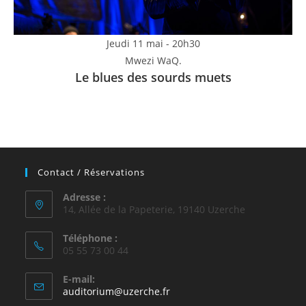
Jeudi 11 mai - 20h30
Mwezi WaQ.
Le blues des sourds muets
Contact / Réservations
Adresse :
14, Allée de la Papeterie, 19140 Uzerche
Téléphone :
05 55 73 00 44
E-mail:
S’ouvre
auditorium@uzerche.fr
dans