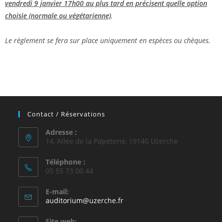
vendredi 9 janvier 17h00 au plus tard en précisent quelle option
choisie (normale ou végétarienne)
.
Le règlement se fera sur place uniquement en espèces ou chèques.
Contact / Réservations
Adresse :
14, Allée de la Papeterie, 19140 Uzerche
Téléphone :
05 55 73 00 44
E-mail:
auditorium@uzerche.fr
Site web: