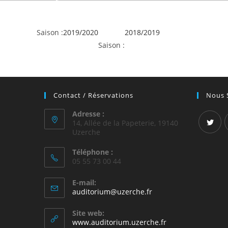
Saison :
2019/2020
2018/2019
Saison :
Contact / Réservations
Nous 
Adresse :
14, Allée de la Papeterie, 19140
Uzerche
Téléphone :
05 55 73 00 44
E-mail:
auditorium@uzerche.fr
Site web:
www.auditorium.uzerche.fr