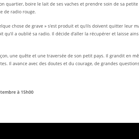
son quartier, boire le lait de ses vaches et prendre soin de sa peti
e de radio rouge.
lque chose de grave » s’est produit et qu’ils doivent quitter leur
qu’il a oublié sa radio. Il décide d’aller la récupérer et laisse ains
n, une quête et une traversée de son petit pays. Il grandit en m
tes. Il avance avec des doutes et du courage, de grandes question
eptembre à 15h00