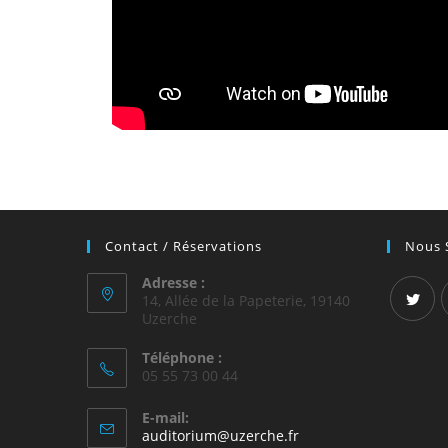
Contact / Réservations
Nous 
Adresse :
14, Allée de la Papeterie, 19140
Uzerche
Téléphone :
05 55 73 00 44
E-mail:
auditorium@uzerche.fr