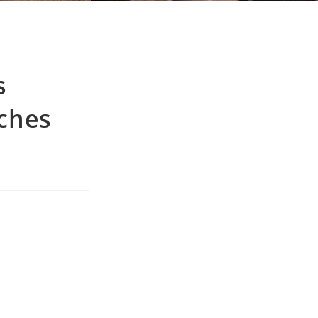
s
ches