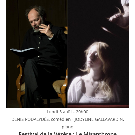
Lundi 3 août - 20h00
DENIS PODALYDÈS, comédien - JODYLINE GALLAVARDIN,
piano
Festival de la Vézère : Le Misanthrope