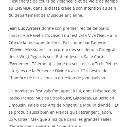
Il est chargé de cours de Violoncelle et de Viole de gambe
au CNSMDP, dans la classe créée à son intention au sein
du département de Musique ancienne.
Jean-Luc Ayroles
donne son premier récital de piano
consacré à Ravel à l’occasion du festival « Vive l’eau » à la
Cité de la musique de Paris. Passionné par l’œuvre
d’Olivier Messiaen, il interprète dès ses débuts l’intégrale
des « Vingt Regards sur l’Enfant Jésus » Salle Cortot
(Évènement Télérama). Il joue en soliste les « Trois Petites
Liturgies de la Présence Divine » avec l’Orchestre de
Chambre de Paris sous la direction de John Nelson.
De nombreux festivals font appel à lui, dont Présence de
Radio-France, Musica Strasbourg, Gigondas, La Borie en
Limousin, Palais des Arts de Nogent, le Moulin d’Andé… Et
se produit aussi bien en France qu’à l’étranger : Japon,
USA, Israël, Mexique ainsi que dans les grandes salles
d’Amsterdam, Helsinki et Copenhague .