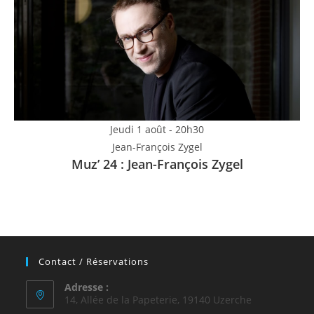
Jeudi 1 août - 20h30
Jean-François Zygel
Muz’ 24 : Jean-François Zygel
Contact / Réservations
Adresse :
14, Allée de la Papeterie, 19140 Uzerche