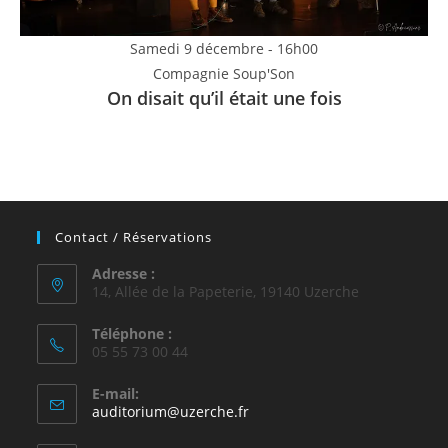
Samedi 9 décembre - 16h00
Compagnie Soup'Son
On disait qu’il était une fois
Contact / Réservations
Adresse :
14, Allée de la Papeterie, 19140 Uzerche
Téléphone :
05 55 73 00 44
E-mail:
auditorium@uzerche.fr