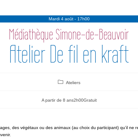
Mardi 4 août - 17h00
Médiathèque Simone-de-Beauvoir
Atelier De fil en kraft
Ateliers
A partir de 8 ans
2h00
Gratuit
ages, des végétaux ou des animaux (au choix du participant) qu’il ne r
venir.