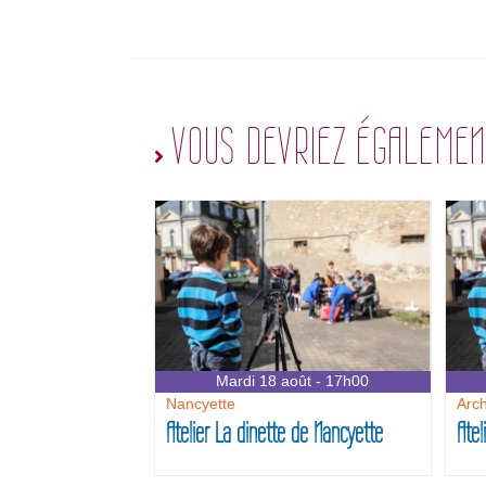
VOUS DEVRIEZ ÉGALEMEN
Mardi 18 août - 17h00
Nancyette
Arc
Atelier La dinette de Nancyette
Atel