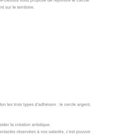
phie-Dessus vous propose de rejoindre le Cercle
sur le territoire.
 les trois types d’adhésion : le cercle argent,
der la création artistique.
ectacles réservées à vos salariés, c’est pouvoir