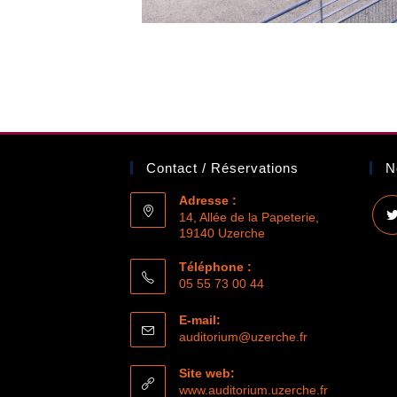
Contact / Réservations
N
Adresse :
14, Allée de la Papeterie,
19140 Uzerche
Téléphone :
05 55 73 00 44
E-mail:
auditorium@uzerche.fr
Site web:
www.auditorium.uzerche.fr