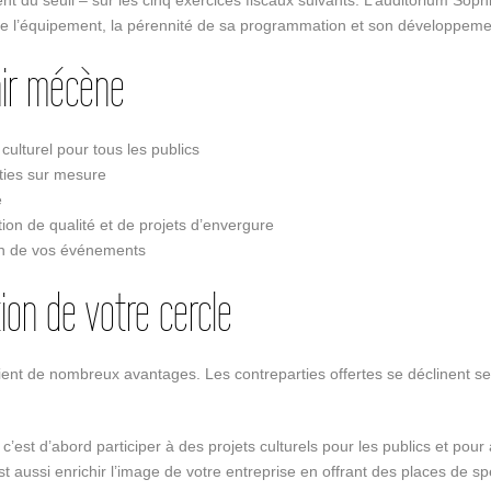
ent du seuil – sur les cinq exercices fiscaux suivants. L’auditorium So
de l’équipement, la pérennité de sa programmation et son développement 
nir mécène
ulturel pour tous les publics
rties sur mesure
e
on de qualité et de projets d’envergure
on de vos événements
ion de votre cercle
nt de nombreux avantages. Les contreparties offertes se déclinent selon
st d’abord participer à des projets culturels pour les publics et pour ai
 aussi enrichir l’image de votre entreprise en offrant des places de sp