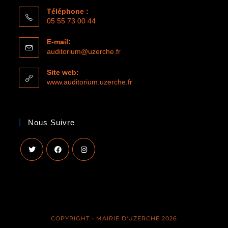
Téléphone :
05 55 73 00 44
E-mail:
S’ouvre
auditorium@uzerche.fr
dans
votre
Site web:
application
www.auditorium.uzerche.fr
Nous Suivre
S’ouvre
S’ouvre
S’ouvre
dans
dans
dans
un
un
un
nouvel
nouvel
nouvel
onglet
onglet
onglet
COPYRIGHT - MAIRIE D'UZERCHE 2026