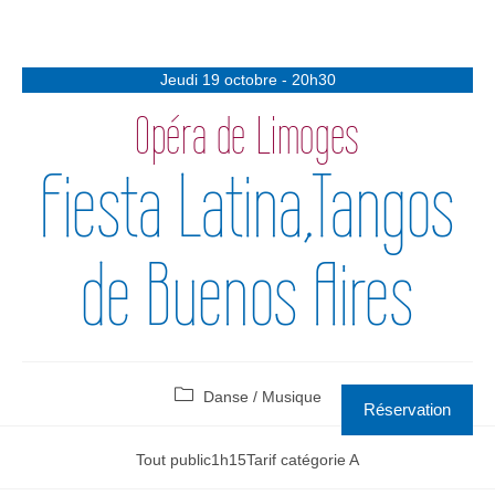
Jeudi 19 octobre - 20h30
Opéra de Limoges
Fiesta Latina,Tangos
de Buenos Aires
Danse
/
Musique
Réservation
Tout public
1h15
Tarif catégorie A