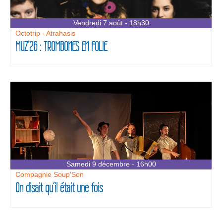
Vendredi 7 août - 18h30
Octotrip - Atrahasis
MUZ’26 : TROMBONES EN FOLIE
Samedi 9 décembre - 16h00
Compagnie Soup'Son
On disait qu’il était une fois