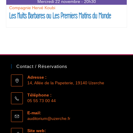
Mercredi 22 novembre - 20h30
Compagnie Hervé Koubi
Les Nuits Barbares ou Les Premiers Matins du Monde
Contact / Réservations
Adresse :
14, Allée de la Papeterie, 19140 Uzerche
Téléphone :
05 55 73 00 44
E-mail:
auditorium@uzerche.fr
Site web: