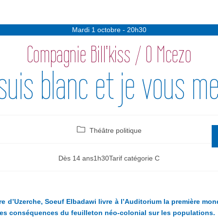
Mardi 1 octobre - 20h30
Compagnie Bill'kiss / O Mcezo
suis blanc et je vous m
Théâtre politique
Dès 14 ans
1h30
Tarif catégorie C
e d’Uzerche, Soeuf Elbadawi livr
e à l’Auditorium la première mond
 les conséquences du feuilleton néo-colonial sur les populations.