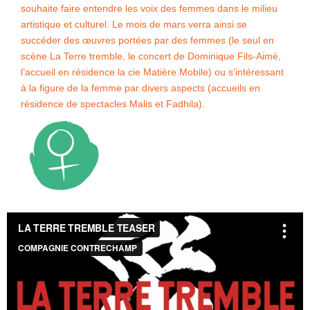
souhaite faire entendre les voix des femmes dans le milieu
artistique et culturel. Le mois de mars verra ainsi se
succéder des œuvres
portées par des femmes (le seul en
scène La Terre tremble, le concert de Dominique Fils-Aimé,
l’accueil en résidence la cie Matière Mobile) ou s’intéressant
à la figure de la femme par divers aspects (accueils en
résidence de spectacles Malis et Fadhila).