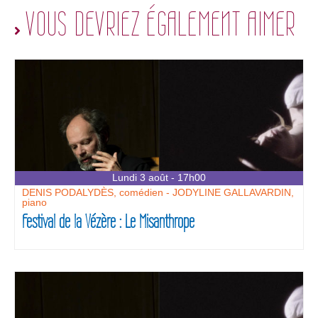
VOUS DEVRIEZ ÉGALEMENT AIMER
Lundi 3 août - 17h00
DENIS PODALYDÈS, comédien - JODYLINE GALLAVARDIN,
piano
Festival de la Vézère : Le Misanthrope