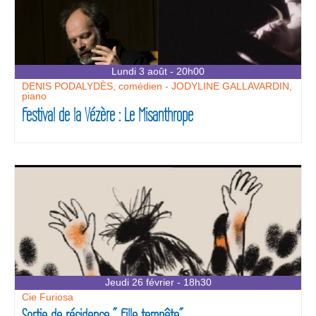
Lundi 3 août - 20h00
DENIS PODALYDÈS, comédien - JODYLINE GALLAVARDIN,
piano
Festival de la Vézère : Le Misanthrope
Jeudi 26 février - 18h30
Cie Furiosa
Sortie de résidence ” Fille tempête”