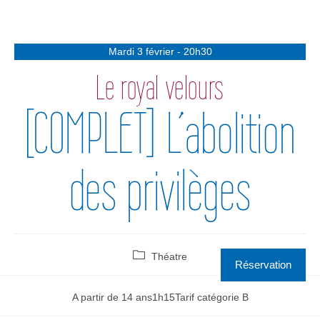
Mardi 3 février - 20h30
Le royal velours
[COMPLET] L’abolition
des privilèges
Théatre
Réservation
A partir de 14 ans
1h15
Tarif catégorie B