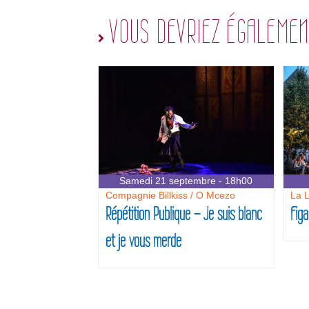
VOUS DEVRIEZ ÉGALEMEN
Samedi 21 septembre - 18h00
Compagnie Billkiss / O Mcezo
La L
Répétition Publique – Je suis blanc
Figa
et je vous merde