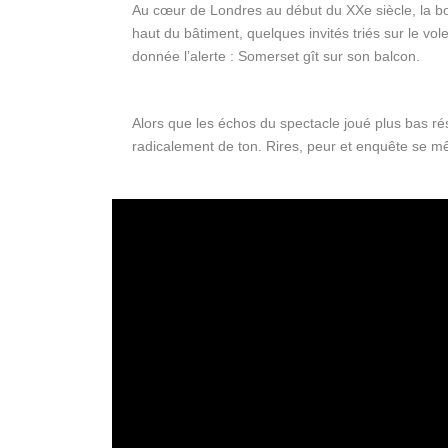
Au cœur de Londres au début du XXe siècle, la bo
haut du bâtiment, quelques invités triés sur le vo
donnée l’alerte : Somerset gît sur son balcon.
Alors que les échos du spectacle joué plus bas ré
radicalement de ton. Rires, peur et enquête se m