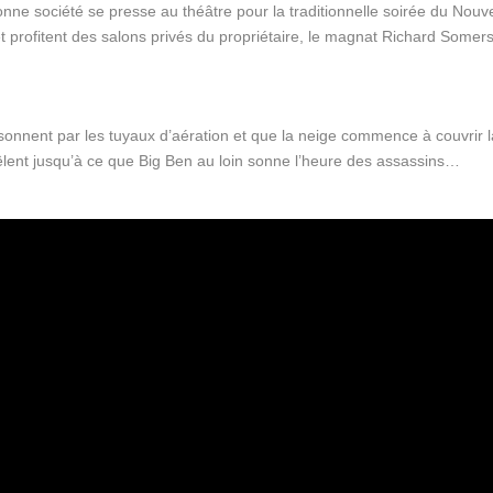
nne société se presse au théâtre pour la traditionnelle soirée du Nouv
let profitent des salons privés du propriétaire, le magnat Richard Somer
sonnent par les tuyaux d’aération et que la neige commence à couvrir l
êlent jusqu’à ce que Big Ben au loin sonne l’heure des assassins…