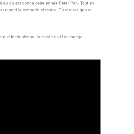
el An où est donné cette année Peter Pan. Tout en
set quand la sonnerie résonne. C’est alors qu’est
a nuit londonienne, la soirée de fête change