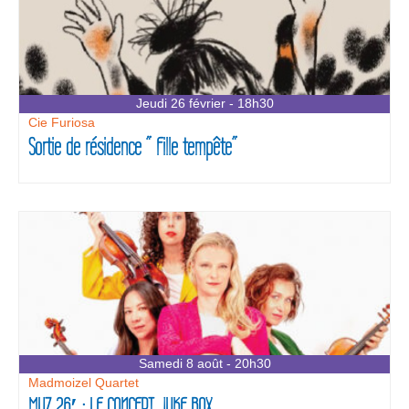
Jeudi 26 février - 18h30
Cie Furiosa
Sortie de résidence ” Fille tempête”
Samedi 8 août - 20h30
Madmoizel Quartet
MUZ 26′ : LE CONCERT JUKE BOX