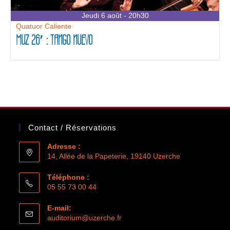
Jeudi 6 août - 20h30
Quatuor Caliente
MUZ 26′ : TANGO NUEVO
Contact / Réservations
Adresse :
14, Allée de la Papeterie, 19140 Uzerche
Téléphone :
05 55 73 00 44
E-mail:
auditorium@uzerche.fr