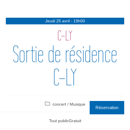
Jeudi 25 avril - 19h00
C-LY
Sortie de résidence
C-LY
concert
/
Musique
Réservation
Tout public
Gratuit