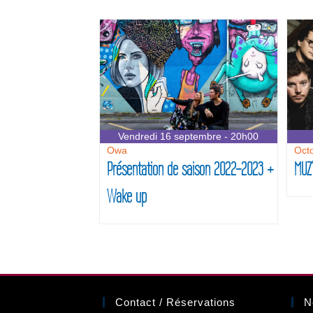
Vendredi 16 septembre - 20h00
Owa
Octo
Présentation de saison 2022-2023 +
MUZ
Wake up
Contact / Réservations
N