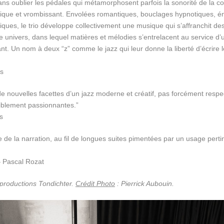
sans oublier les pédales qui métamorphosent parfois la sonorité de la 
rique et vrombissant. Envolées romantiques, bouclages hypnotiques, én
niques, le trio développe collectivement une musique qui s’affranchit d
re univers, dans lequel matières et mélodies s’entrelacent au service d’
nt. Un nom à deux “z” comme le jazz qui leur donne la liberté d’écrire 
es
 de nouvelles facettes d’un jazz moderne et créatif, pas forcément resp
iblement passionnantes.”
s
e de la narration, au fil de longues suites pimentées par un usage perti
 Pascal Rozat
productions Tondichter.
Crédit Photo
: Pierrick Aubouin.