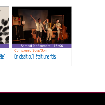
Samedi 9 décembre - 16h00
Compagnie Soup'Son
ête”
On disait qu’il était une fois