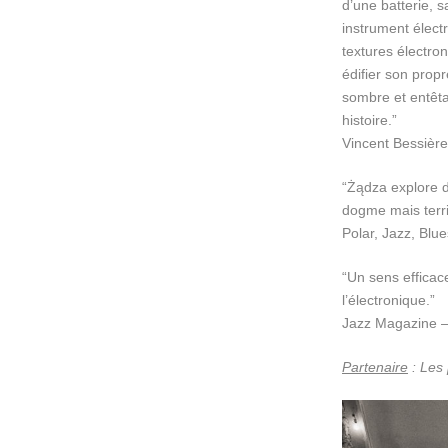
d’une batterie, 
instrument élect
textures électro
édifier son prop
sombre et entêta
histoire.”
Vincent Bessièr
“Żądza explore
dogme mais terr
Polar, Jazz, Blue
“Un sens efficac
l’électronique.”
Jazz Magazine –
Partenaire
: Les 