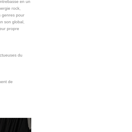
contrebasse en un
ergie rock,
es genres pour
un son global,
leur propre
ectueuses du
nent de