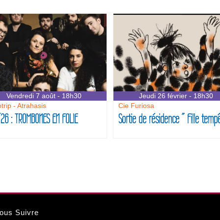
Vendredi 7 août - 18h30
Jeudi 26 février - 18h30
trip - Atrahasis
Cie Furiosa
’26 : TROMBONES EN FOLIE
Sortie de résidence ” Fille temp
ous Suivre